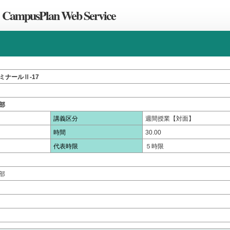
CampusPlan Web Service
ミナールⅡ-17
部
講義区分
週間授業【対面】
時間
30.00
代表時限
５時限
部