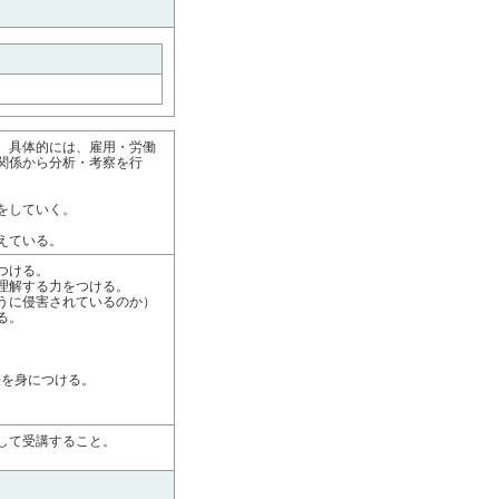
。具体的には、雇用・労働
関係から分析・考察を行
をしていく。
えている。
つける。
理解する力をつける。
うに侵害されているのか）
る。
法を身につける。
して受講すること。