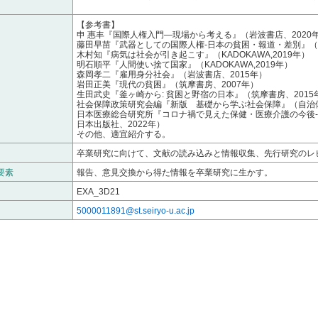
【参考書】
申 惠丰『国際人権入門―現場から考える』（岩波書店、2020
藤田早苗『武器としての国際人権‐日本の貧困・報道・差別』（集
木村知『病気は社会が引き起こす』（KADOKAWA,2019年）
明石順平『人間使い捨て国家』（KADOKAWA,2019年）
森岡孝二『雇用身分社会』（岩波書店、2015年）
岩田正美『現代の貧困』（筑摩書房、2007年）
生田武史『釜ヶ崎から: 貧困と野宿の日本』（筑摩書房、2015
社会保障政策研究会編『新版 基礎から学ぶ社会保障』（自治体
日本医療総合研究所『コロナ禍で見えた保健・医療介護の今後
日本出版社、2022年）
その他、適宜紹介する。
卒業研究に向けて、文献の読み込みと情報収集、先行研究のレ
要素
報告、意見交換から得た情報を卒業研究に生かす。
EXA_3D21
5000011891@st.seiryo-u.ac.jp