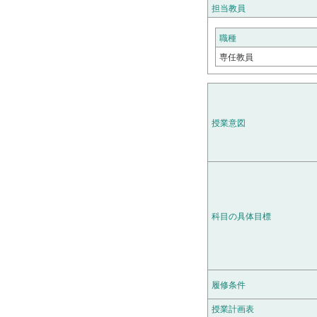
担当教員
職種
専任教員
授業意図
科目の具体目標
履修条件
授業計画表