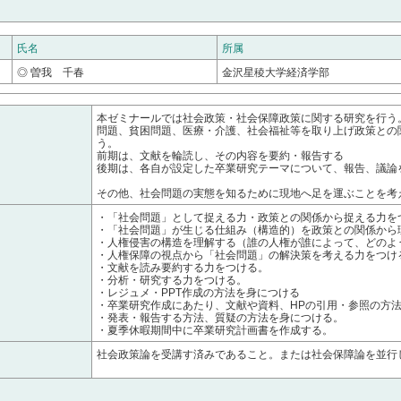
氏名
所属
◎ 曽我 千春
金沢星稜大学経済学部
本ゼミナールでは社会政策・社会保障政策に関する研究を行う
問題、貧困問題、医療・介護、社会福祉等を取り上げ政策との
う。
前期は、文献を輪読し、その内容を要約・報告する
後期は、各自が設定した卒業研究テーマについて、報告、議論
その他、社会問題の実態を知るために現地へ足を運ぶことを考
・「社会問題」として捉える力・政策との関係から捉える力を
・「社会問題」が生じる仕組み（構造的）を政策との関係から
・人権侵害の構造を理解する（誰の人権が誰によって、どのよ
・人権保障の視点から「社会問題」の解決策を考える力をつけ
・文献を読み要約する力をつける。
・分析・研究する力をつける。
・レジュメ・PPT作成の方法を身につける
・卒業研究作成にあたり、文献や資料、HPの引用・参照の方
・発表・報告する方法、質疑の方法を身につける。
・夏季休暇期間中に卒業研究計画書を作成する。
社会政策論を受講す済みであること。または社会保障論を並行