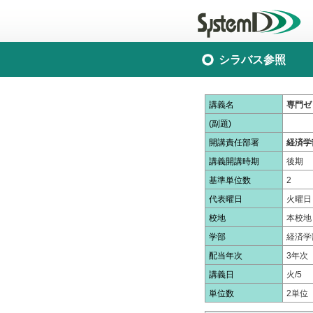
シラバス参照
講義名
専門ゼ
(副題)
開講責任部署
経済学
講義開講時期
後期
基準単位数
2
代表曜日
火曜日
校地
本校地
学部
経済学
配当年次
3年次
講義日
火/5
単位数
2単位