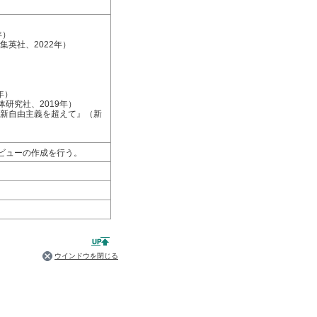
年）
英社、2022年）
年）
研究社、2019年）
-新自由主義を超えて』（新
ビューの作成を行う。
ウインドウを閉じる