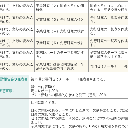
向けて、文献の読み込
卒業研究（２）問題の所在の明
問題の所在（はじめに）
努める。
確化
告する。意見交換を行う
向けて、文献の読み込
先行研究の一覧表を作成
卒業研究（３）先行研究の検討
努める。
る。
向けて、文献の読み込
先行研究の一覧表を作成
卒業研究（４）先行研究の検討
努める。
る。
向けて、文献の読み込
先行研究の一覧表を作成
卒業研究（５）先行研究の検討
努める。
る。
向けて、文献の読み込
期末レポートのテーマを設定す
卒業研究のテーマに沿っ
努める。
る。
献・資料を入手する。
向けて、文献の読み込
卒業研究計画書と問題提起、卒
専門ゼミナールⅠ・Ⅱ発
努める。
業研究報告書の骨子完成
習/報告会や発表会
第15回は専門ゼミナールⅠ・Ⅱ発表会をあてる。
報告の内容50％
留意事項）
期末レポート20％
ゼミ・活動への積極的な参加と発言（意見）30％
個別に対応する。
自分の関心のあるテーマに即した新聞・文献を読むこと。討論
自身の意見を述べること。
ゼミの際紹介する調査、研究会、講演会など学外の活動に積極
ましい。
卒業研究作成に向けて、文献や資料、HPの引用方法を身につ