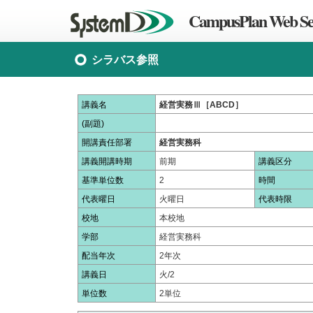
CampusPlan Web Se
シラバス参照
講義名
経営実務Ⅲ［ABCD］
(副題)
開講責任部署
経営実務科
講義開講時期
前期
講義区分
基準単位数
2
時間
代表曜日
火曜日
代表時限
校地
本校地
学部
経営実務科
配当年次
2年次
講義日
火/2
単位数
2単位