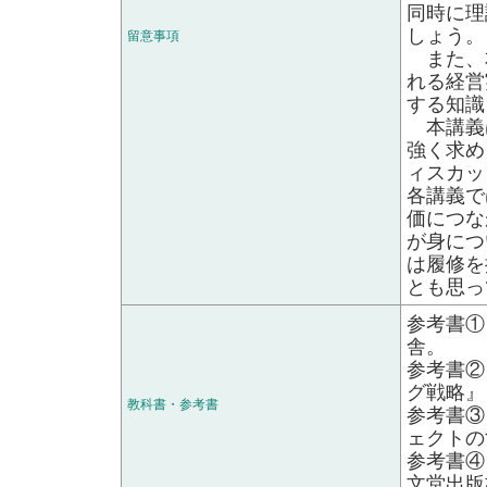
同時に理
しょう。
留意事項
また、本
れる経営
する知識
本講義
強く求め
ィスカッ
各講義で
価につな
が身につ
は履修を
とも思っ
参考書①
舎。
参考書②
グ戦略』
教科書・参考書
参考書③
ェクトの
参考書④
文堂出版