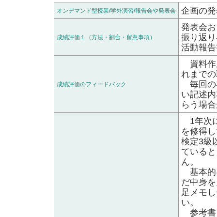
企画の発
オンデマンド型授業/学外演習/報告会や発表会
発表会お
振り返り
成績評価１（方法・割合・留意事項）
活動報告
資料作
れまでの
毎回の
成績評価のフィードバック
い記述内
らう場合
1年次に
を修得し
検定3級
ていると
ん。
基本的
だ中身を
足メモし
い。
参考書