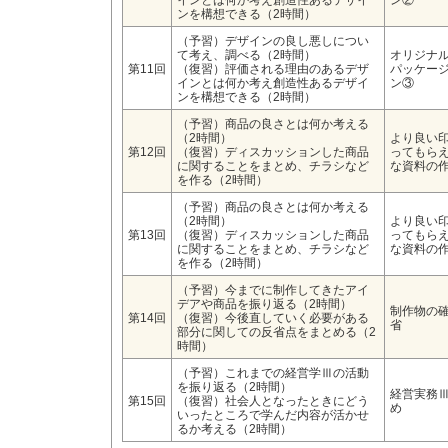
インとは何か考え創造性あるデザイ
ン②
ンを構想できる（2時間）
（予習）デザインの良し悪しについ
て考え、調べる（2時間）
オリジナ
第11回
（復習）評価される理由のあるデザ
パッケー
インとは何か考え創造性あるデザイ
ン③
ンを構想できる（2時間）
（予習）商品の良さとは何か考える
（2時間）
より良い
第12回
（復習）ディスカッションした商品
ってもら
に関することをまとめ、チラシなど
な資料の
を作る（2時間）
（予習）商品の良さとは何か考える
（2時間）
より良い
第13回
（復習）ディスカッションした商品
ってもら
に関することをまとめ、チラシなど
な資料の
を作る（2時間）
（予習）今までに制作してきたアイ
デアや商品を振り返る（2時間）
制作物の
第14回
（復習）今後直していく必要がある
省
部分に関しての反省点をまとめる（2
時間）
（予習）これまでの経営学Ⅲの活動
を振り返る（2時間）
経営実務
第15回
（復習）社会人となったときにどう
め
いったところで学んだ内容が活かせ
るか考える（2時間）