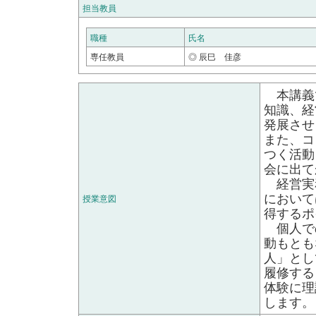
担当教員
職種
氏名
専任教員
◎ 辰巳 佳彦
本講義
知識、経
発展させ
また、コ
つく活動
会に出て
経営実
において
授業意図
得するポ
個人で
動もとも
人」とし
履修する
体験に理
します。